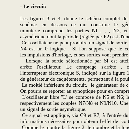
- Le circuit:
Les figures 3 et 4, donne le schéma complet du c
schéma: en dessous ce qui constitue le gén
minuterie comprend les parties NI , , , N3, et 
asymétrique dont la période (réglée par P2) est d'un
Cet oscillateur ne peut produire un signal de sortie q
N4 est un 0 logique . Si l'on suppose que le co
les impulsions d'horloge, et ses sorties vont prendr
Lorsque la sortie sélectionnée par Sl est atte
arrête l'oscillateur. Le comptage s'arrête ,
l'interrupteur électronique S, indiqué sur la figure 1
du générateur de caquètements, permettant à la pou
La moitié inférieure du circuit, le générateur de 
On pourra se reporter au synoptique pour en compre
L'oscillateur libre "L' se compose de N5 et N6; le
respectivement les couples N7/N8 et N9/N10. Une d
un signal de sortie asymétrique.
Ce signal est appliqué, via C9 et R7, à l'entrée 
informations nécessaires pour obtenir l'effet de "co 
Comme le montre la figure 2, le nombre et la longu